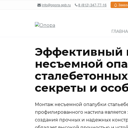
Перейти
info@opora-spb.ru
8 (812) 347-77-16
Заказ
к
содержанию
ГЛАВН
Эффективный 
несъемной опа
сталебетонных
секреты и осо
Монтаж несъемной опалубки стальебе
профилированного настила является
создания прочных и надежных конст
обладает высокой прочностью и усто