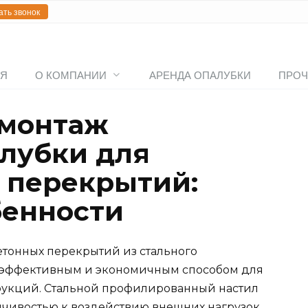
ать звонок
АЯ
О КОМПАНИИ
АРЕНДА ОПАЛУБКИ
ПРОЧ
монтаж
лубки для
 перекрытий:
бенности
тонных перекрытий из стального
 эффективным и экономичным способом для
рукций. Стальной профилированный настил
йчивостью к воздействию внешних нагрузок,