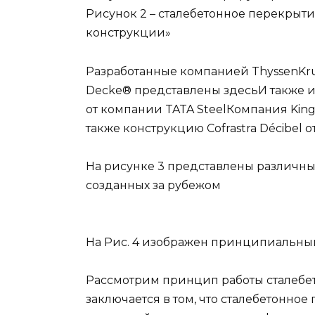
Рисунок 2 – сталебетонное перекрыт
конструкции»
Разработанные компанией ThyssenKru
Decke® представлены здесь
И также 
от компании TATA Steel
Компания King
также конструкцию Cofrastra Décibel о
На рисунке 3 представлены различны
созданных за рубежом
На Рис. 4 изображен принципиальный
Рассмотрим принцип работы сталебет
заключается в том, что сталебетонное