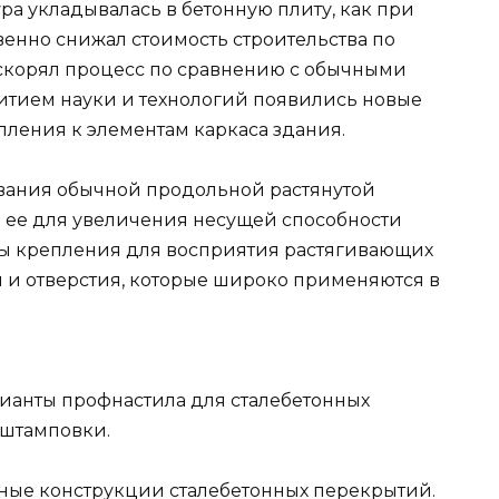
а укладывалась в бетонную плиту, как при
венно снижал стоимость строительства по
скорял процесс по сравнению с обычными
итием науки и технологий появились новые
пления к элементам каркаса здания.
зования обычной продольной растянутой
ь ее для увеличения несущей способности
ты крепления для восприятия растягивающих
и и отверстия, которые широко применяются в
рианты профнастила для сталебетонных
штамповки.
ные конструкции сталебетонных перекрытий.