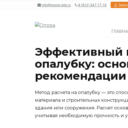
Перейти
info@opora-spb.ru
8 (812) 347-77-16
Заказ
к
содержанию
ГЛАВН
Эффективный м
опалубку: осн
рекомендации
Метод расчета на опалубку — это сп
материала и строительных конструкц
здания или сооружения. Расчет основ
учитывая необходимую прочность и у