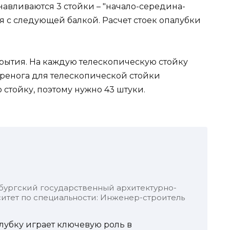
навливаются 3 стойки – "начало-середина-
я с следующей балкой. Расчет стоек опалубки
рытия. На каждую телескопическую стойку
 Тренога для телескопической стойки
 стойку, поэтому нужно 43 штуки.
бургский государственный архитектурно-
итет по специальности: Инженер-строитель
алубку играет ключевую роль в