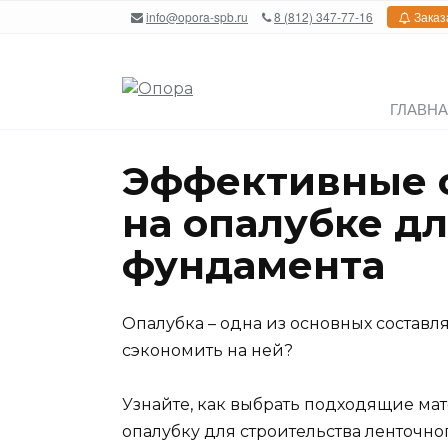
Перейти
info@opora-spb.ru
8 (812) 347-77-16
Заказ
к
содержанию
ГЛАВН
Эффективные 
на опалубке д
фундамента
Опалубка – одна из основных составл
сэкономить на ней?
Узнайте, как выбрать подходящие ма
опалубку для строительства ленточно