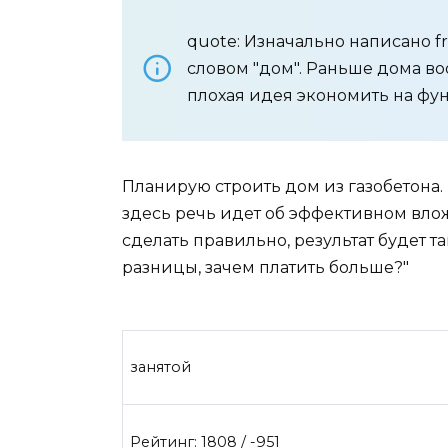
quote: Изначально написано f
словом "дом". Раньше дома в
плохая идея экономить на фу
Планирую строить дом из газобетона.
здесь речь идет об эффективном влож
сделать правильно, результат будет та
разницы, зачем платить больше?"
занятой
Рейтинг: 1808 / -951