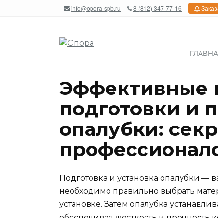
Перейти
info@opora-spb.ru
8 (812) 347-77-16
Заказ
к
содержанию
ГЛАВН
Эффективные 
подготовки и 
опалубки: сек
профессионал
Подготовка и установка опалубки — в
необходимо правильно выбрать матер
установке. Затем опалубка устанавлив
обеспечивая жесткость и прочность 