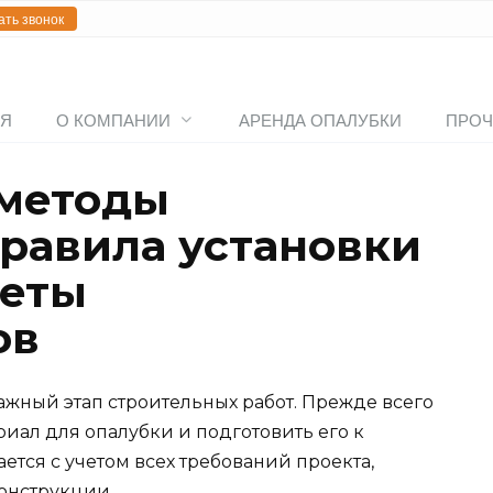
ать звонок
АЯ
О КОМПАНИИ
АРЕНДА ОПАЛУБКИ
ПРОЧ
методы
правила установки
реты
ов
ажный этап строительных работ. Прежде всего
иал для опалубки и подготовить его к
ается с учетом всех требований проекта,
конструкции.