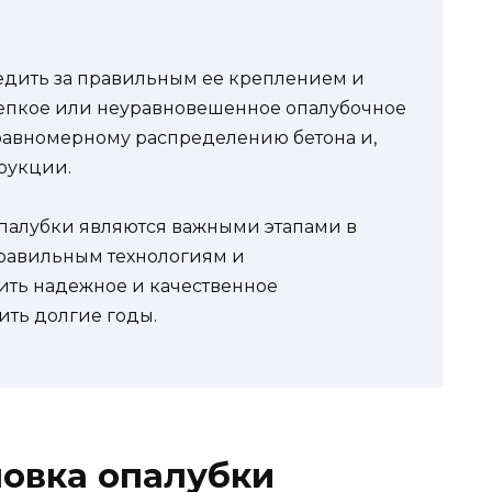
едить за правильным ее креплением и
епкое или неуравновешенное опалубочное
равномерному распределению бетона и,
трукции.
 опалубки являются важными этапами в
правильным технологиям и
ть надежное и качественное
ить долгие годы.
новка опалубки