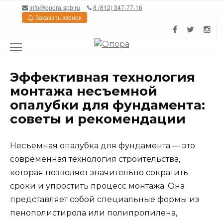
Перейти
info@opora-spb.ru
8 (812) 347-77-16
к
Заказать звонок
содержанию
Эффективная технология
монтажа несъемной
опалубки для фундамента:
советы и рекомендации
Несъемная опалубка для фундамента — это
современная технология строительства,
которая позволяет значительно сократить
сроки и упростить процесс монтажа. Она
представляет собой специальные формы из
пенополистирола или полипропилена,