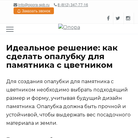
Перейти
info@opora-spb.ru
8 (812) 347-77-16
к
Заказать звонок
содержанию
Идеальное решение: как
сделать опалубку для
памятника с цветником
Для создания опалубки для памятника с
цветником необходимо выбрать подходящий
размер и форму, учитывая будущий дизайн
памятника. Опалубка должна быть прочной и
устойчивой, чтобы выдержать вес посадочного
материала и земли.