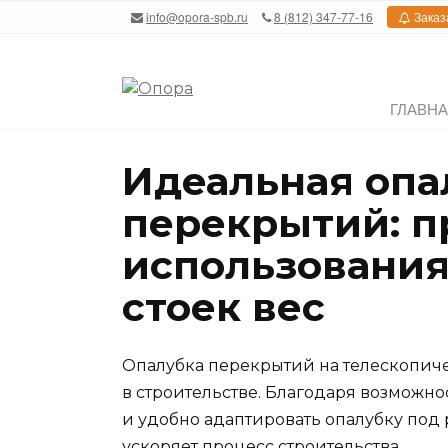
Перейти
info@opora-spb.ru
8 (812) 347-77-16
Заказ
к
содержанию
ГЛАВН
Идеальная опа
перекрытий: 
использования
стоек вес
Опалубка перекрытий на телескопиче
в строительстве. Благодаря возможн
и удобно адаптировать опалубку под
ускоряет процесс строительства.