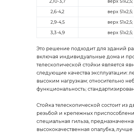
2,10-3,7
верх 51х2,5
2,6-4,2
верх 51х2,5
2,9-4,5
верх 51х2,5
3,3-4,9
верх 51х2,5
Это решение подходит для зданий ра
включая индивидуальные дома и про
телескопической стойки является яв
следующие качества эксплуатации: ле
высоким нагрузкам; относительно не
функциональность; стандартизирова
Стойка телескопической состоит из дв
резьбой и крепежных приспособлений
специальная гильза, предназначенная
высококачественная опалубка, лучше 