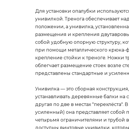
Для установки опалубки используютс
унивилкой. Тренога обеспечивает н
положении, а унивилка, установленна
размещения и крепления двутавровых
собой удобную опорную структуру, ко
при помощи металлического крюка-ф
крепление стойки к треноге. Ножки тр
облегчает размещение стоек возле ст
представлены стандартные и усилен
Унивилка — это сборная конструкция, 
устанавливать деревянные балки на с
другая по две в местах "перехлёста".
усиленный) она представляет собой 
четырьмя ограничителями и трубой в 
доступны винтовые унивилки, котор