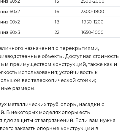
; низ 60х2
13
2500-2000
; низ 60х2
16
2300-1800
; низ 60х2
18
1950-1200
; низ 60х3
22
1650-1000
зличного назначения с перекрытиями,
изводственные объекты. Доступная стоимость
ным преимуществом конструкций, также как и
гкость использования; устойчивость к
большой вес телескопической стойки;
нные размеры.
ух металлических труб, опоры, насадки с
. В некоторых моделях опоры есть
 для защиты от загрязнений. Если вам нужна
всего заказать опорные конструкции в