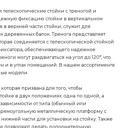
я телескопические стойки с треногой и
адежную фиксацию стойки в вертикальном
я в верхней части стойки, служит для
 деревянных балок. Тренога представляет
торая соединяется с телескопической стойкой
иксатора, обеспечивающего надежное
еноги могут раздвигаться на угол до 120°, что
ен и в углах помещений. В нашем ассортименте
ные модели.
которая призвана для того, чтобы
тойке в двух положениях: одна по одной, а
 В зависимости от типа (обычный или
прямоугольную металлическую платформу с
нижней части для установки на стойку. Также
ые позволяют делать дополнительную