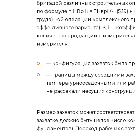
бригадой различных строительных о
по формуле п НВр К = ЕНвріК-і, (5.19) 
труда) і-ой операции комплексного пр
эффективного варианта); К„і — коэф
количество продукции в измерителях
измерителя.
— конфигурация захваток была пр
— границы между соседними захв
температурноосадочными или ра
не рассекали несущих конструкци
Размер захваток может соответствова
захватке должно быть целое число ко
фундаментов). Переход рабочих с зах