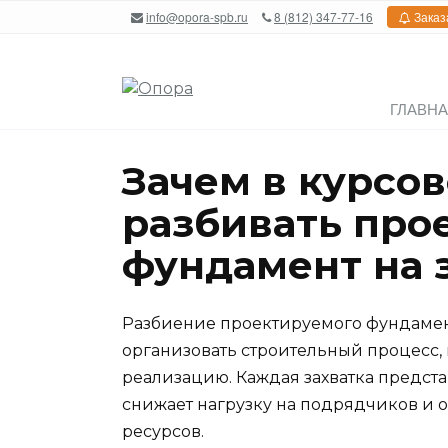
Перейти
info@opora-spb.ru
8 (812) 347-77-16
Заказ
к
содержанию
ГЛАВН
Зачем в курсо
разбивать пр
фундамент на 
Разбиение проектируемого фундамент
организовать строительный процесс,
реализацию. Каждая захватка предста
снижает нагрузку на подрядчиков и 
ресурсов.