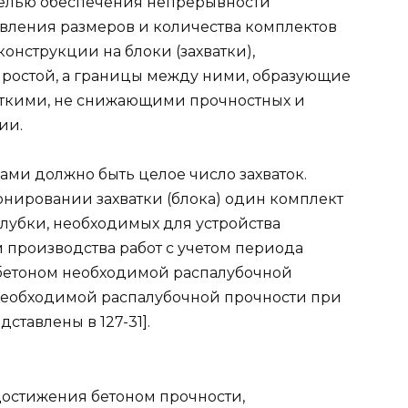
целью обеспечения непрерывности
вления размеров и количества комплектов
онструкции на блоки (захватки),
простой, а границы между ними, образующие
откими, не снижающими прочностных и
ии.
ми должно быть целое число захваток.
онировании захватки (блока) один комплект
алубки, необходимых для устройства
 производства работ с учетом периода
бетоном необходимой распалубочной
 необходимой распалубочной прочности при
тавлены в 127-31].
достижения бетоном прочности,