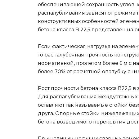
обеспечивающей сохранность углов, к
распалубливания зависят от режима т
конструктивных особенностей элемен
бетона класса В 22,5 представлен на ри
Если фактическая нагрузка на элемен
то распалубочная прочность конструк
нормативной, пролетом более 6 м с н
более 70% от расчетной опалубку сни
Рост прочности бетона класса В22,5 
Для распалубливания междуэтажных 
оставляют так называемые стойки безо
друга. Опорные стойки нижележащих 
бетона возводимого перекрытия дост
При наличии несущих сварных армок