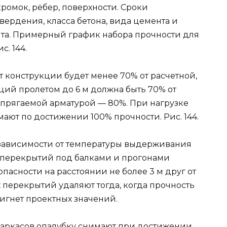
ромок, рёбер, поверхности. Сроки
вердения, класса бетона, вида цемента и
та. Примерный график набора прочности для
с. 144.
т конструкции будет менее 70% от расчетной,
ций пролетом до 6 м должна быть 70% от
апрягаемой арматурой — 80%. При нагрузке
мают по достижении 100% прочности. Рис. 144.
в зависимости от температуры выдерживания
перекрытий под балками и прогонами
пасности на расстоянии не более 3 м друг от
перекрытий удаляют тогда, когда прочность
игнет проектных значений.
аркасов опалубку снимают при достижении