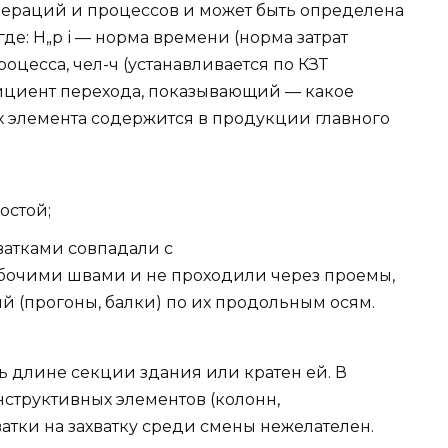
пераций и процессов и может быть определена
н где: Н„р і — норма времени (норма затрат
оцесса, чел-ч (устанавливается по КЗТ
фициент перехода, показывающий — какое
 элемента содержится в продукции главного
остой;
атками совпадали с
бочими швами и не проходили через проемы,
й (прогоны, балки) по их продольным осям.
ть длине секции здания или кратен ей. В
нструктивных элементов (колонн,
ватки на захватку среди смены нежелателен.