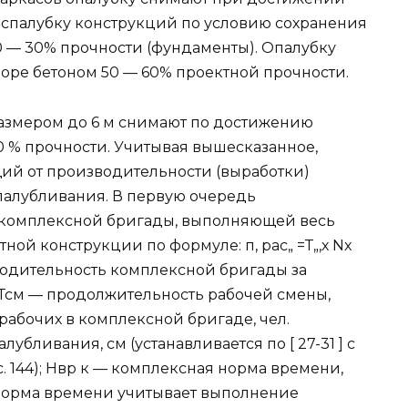
аспалубку конструкций по условию сохранения
 — 30% прочности (фундаменты). Опалубку
боре бетоном 50 — 60% проектной прочности.
азмером до 6 м снимают по достижению
00 % прочности. Учитывая вышесказанное,
щий от производительности (выработки)
палубливания. В первую очередь
 комплексной бригады, выполняющей весь
ной конструкции по формуле: п, рас„ =Т„,х Nx
роизводительность комплексной бригады за
; Тсм — продолжительность рабочей смены,
 рабочих в комплексной бригаде, чел.
убливания, см (устанавливается по [ 27-31 ] с
. 144); Нвр к — комплексная норма времени,
я норма времени учитывает выполнение