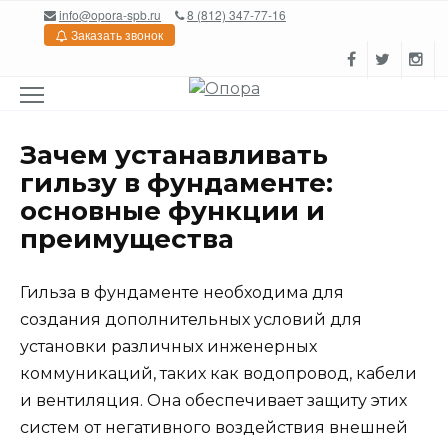
Перейти
info@opora-spb.ru
8 (812) 347-77-16
к
Заказать звонок
содержанию
Зачем устанавливать
гильзу в фундаменте:
основные функции и
преимущества
Гильза в фундаменте необходима для
создания дополнительных условий для
установки различных инженерных
коммуникаций, таких как водопровод, кабели
и вентиляция. Она обеспечивает защиту этих
систем от негативного воздействия внешней