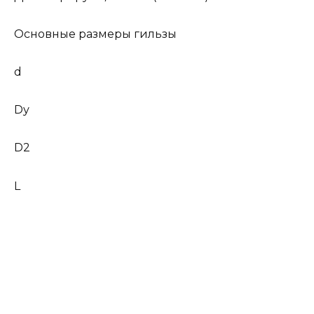
Основные размеры гильзы
d
Dу
D2
L