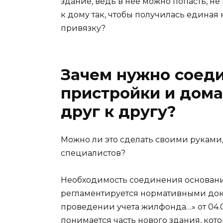
здание, ведь в нее можно попасть, н
к дому так, чтобы получилась единая
привязку?
Зачем нужно соед
пристройки и дома 
друг к другу?
Можно ли это сделать своими рукам
специалистов?
Необходимость соединения основани
регламентируется нормативными доку
проведении учета жилфонда…» от 04.
понимается часть нового здания, кото