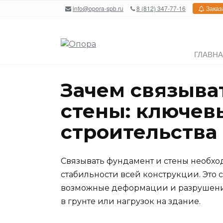
Перейти
info@opora-spb.ru
8 (812) 347-77-16
Заказ
к
содержанию
ГЛАВН
Зачем связыва
стены: ключев
строительства
Связывать фундамент и стены необхо
стабильности всей конструкции. Это
возможные деформации и разрушения
в грунте или нагрузок на здание.