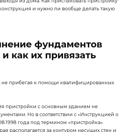
е выходя из дома. Как пристыковать пристройку
 конструкция и нужно ли вообще делать такую
инение фундаментов
и как их привязать
и, не прибегая к помощи квалифицированных
я пристройки с основным зданием не
ментами. Но в соответствии с «Инструкцией о
08.1998 года под термином «пристройка»
рая располагается за контуром несущих стен и