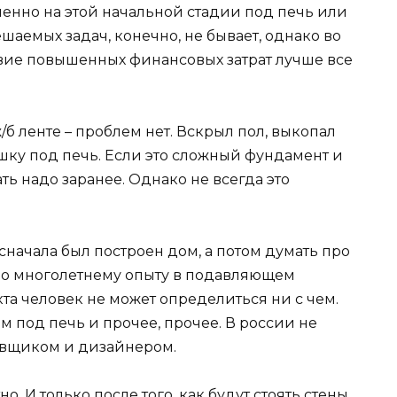
менно на этой начальной стадии под печь или
шаемых задач, конечно, не бывает, однако во
вие повышенных финансовых затрат лучше все
б ленте – проблем нет. Вскрыл пол, выкопал
юшку под печь. Если это сложный фундамент и
ть надо заранее. Однако не всегда это
сначала был построен дом, а потом думать про
 по многолетнему опыту в подавляющем
та человек не может определиться ни с чем.
том под печь и прочее, прочее. В россии не
ровщиком и дизайнером.
. И только после того, как будут стоять стены