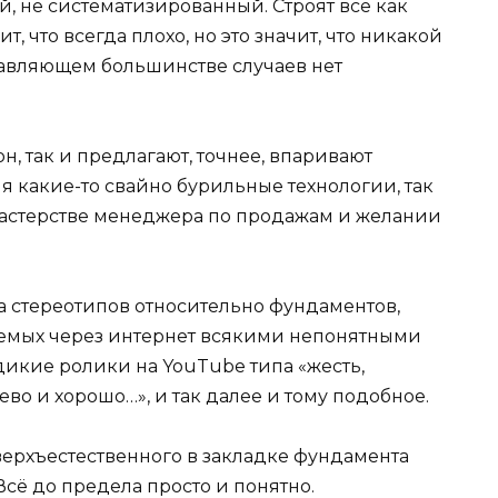
, не систематизированный. Строят все как
т, что всегда плохо, но это значит, что никакой
одавляющем большинстве случаев нет
н, так и предлагают, точнее, впаривают
ия какие-то свайно бурильные технологии, так
мастерстве менеджера по продажам и желании
а стереотипов относительно фундаментов,
яемых через интернет всякими непонятными
дикие ролики на YouTube типа «жесть,
во и хорошо…», и так далее и тому подобное.
верхъестественного в закладке фундамента
Всё до предела просто и понятно.