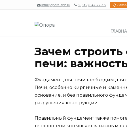
Перейти
info@opora-spb.ru
8 (812) 347-77-16
Заказ
к
содержанию
ГЛАВН
Зачем строить
печи: важност
Фундамент для печи необходим для о
Печи, особенно кирпичные и каменны
основание, и без правильного фунда
разрушения конструкции.
Правильный фундамент также помога
теплопотери, что является важным дл