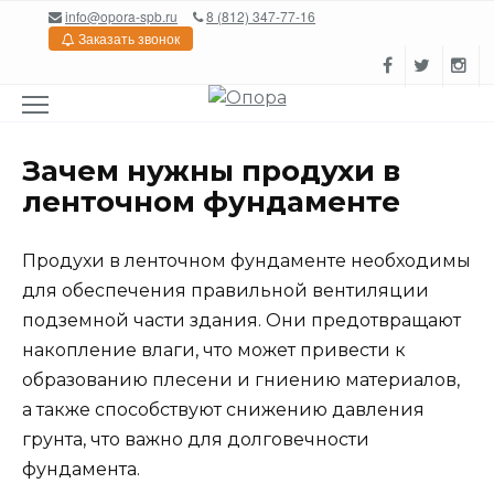
Перейти
info@opora-spb.ru
8 (812) 347-77-16
к
Заказать звонок
содержанию
Зачем нужны продухи в
ленточном фундаменте
Продухи в ленточном фундаменте необходимы
для обеспечения правильной вентиляции
подземной части здания. Они предотвращают
накопление влаги, что может привести к
образованию плесени и гниению материалов,
а также способствуют снижению давления
грунта, что важно для долговечности
фундамента.