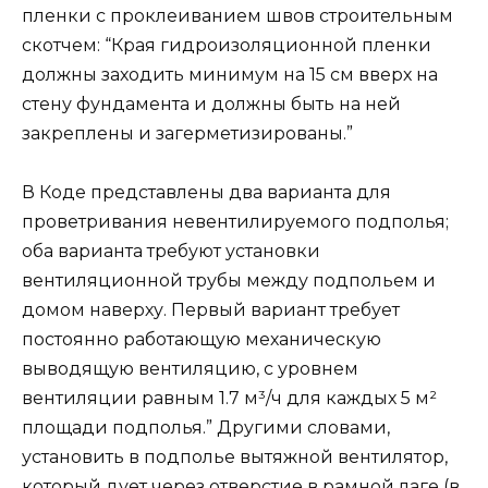
пленки с проклеиванием швов строительным
скотчем: “Края гидроизоляционной пленки
должны заходить минимум на 15 см вверх на
стену фундамента и должны быть на ней
закреплены и загерметизированы.”
В Коде представлены два варианта для
проветривания невентилируемого подполья;
оба варианта требуют установки
вентиляционной трубы между подпольем и
домом наверху. Первый вариант требует
постоянно работающую механическую
выводящую вентиляцию, с уровнем
вентиляции равным 1.7 м³/ч для каждых 5 м²
площади подполья.” Другими словами,
установить в подполье вытяжной вентилятор,
который дует через отверстие в рамной лаге (в