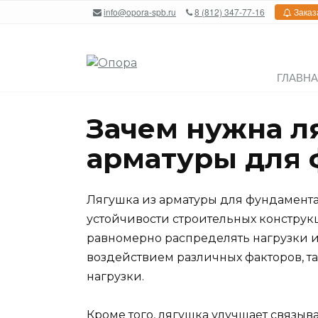
Перейти
info@opora-spb.ru
8 (812) 347-77-16
Заказ
к
содержанию
ГЛАВН
Зачем нужна л
арматуры для 
Лягушка из арматуры для фундамента
устойчивости строительных конструкц
равномерно распределять нагрузки 
воздействием различных факторов, т
нагрузки.
Кроме того, лягушка улучшает связы