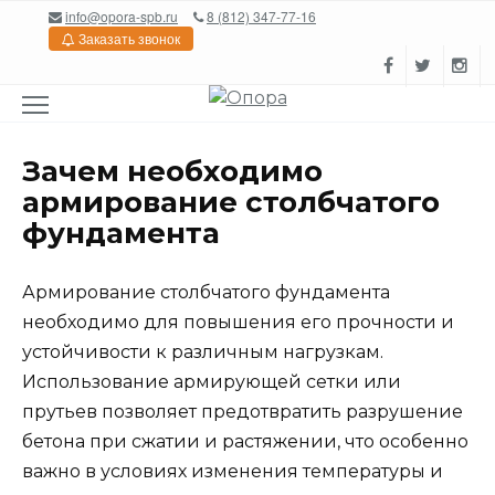
Перейти
info@opora-spb.ru
8 (812) 347-77-16
к
Заказать звонок
содержанию
Зачем необходимо
армирование столбчатого
фундамента
Армирование столбчатого фундамента
необходимо для повышения его прочности и
устойчивости к различным нагрузкам.
Использование армирующей сетки или
прутьев позволяет предотвратить разрушение
бетона при сжатии и растяжении, что особенно
важно в условиях изменения температуры и