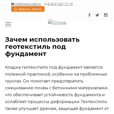
Перейти
info@opora-spb.ru
8 (812) 347-77-16
к
Заказать звонок
содержанию
Зачем использовать
геотекстиль под
фундамент
Кладка геотекстиля под фундамент является
полезной практикой, особенно на проблемных
грунтах. Он помогает предотвратить
смешивание почвы с бетонными материалами,
что обеспечивает устойчивость фундамента и
ослабляет процессы деформации. Геотекстиль
также улучшает дренаж, защищая фундамент от