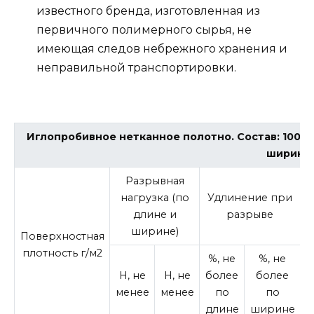
известного бренда, изготовленная из
первичного полимерного сырья, не
имеющая следов небрежного хранения и
неправильной транспортировки.
Иглопробивное нетканное полотно. Состав: 100% 
ширина о
Разрывная
нагрузка (по
Удлинение при
длине и
разрыве
Э
ширине)
Поверхностная
плотность г/м2
%, не
%, не
Н, не
Н, не
более
более
менее
менее
по
по
длине
ширине