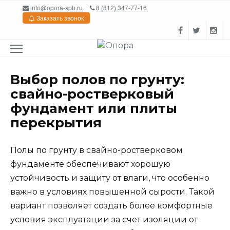
Перейти
info@opora-spb.ru
8 (812) 347-77-16
к
Заказать звонок
содержанию
Выбор полов по грунту:
свайно-ростверковый
фундамент или плиты
перекрытия
Полы по грунту в свайно-ростверковом
фундаменте обеспечивают хорошую
устойчивость и защиту от влаги, что особенно
важно в условиях повышенной сырости. Такой
вариант позволяет создать более комфортные
условия эксплуатации за счет изоляции от