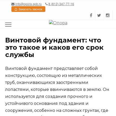
Перейти
info@opora-spb.ru
8 (812) 347-77-16
к
Заказать звонок
содержанию
Винтовой фундамент: что
это такое и каков его срок
службы
Винтовой фундамент представляет собой
конструкцию, состоящую из металлических
труб, оканчивающихся заостренными
лопастями, которые ввинчиваются в землю. Он
используется для создания прочного и
устойчивого основания под здания и
сооружения, особенно на сложных грунтах, где