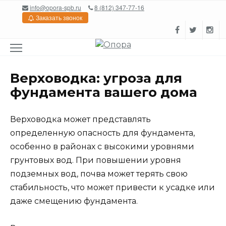
Перейти
info@opora-spb.ru
8 (812) 347-77-16
к
Заказать звонок
содержанию
Верховодка: угроза для
фундамента вашего дома
Верховодка может представлять
определенную опасность для фундамента,
особенно в районах с высокими уровнями
грунтовых вод. При повышении уровня
подземных вод, почва может терять свою
стабильность, что может привести к усадке или
даже смещению фундамента.