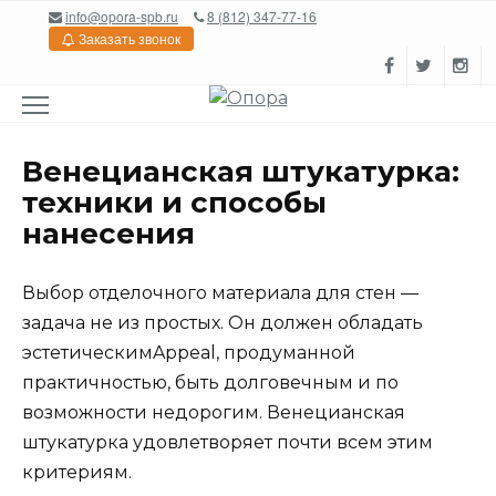
Перейти
info@opora-spb.ru
8 (812) 347-77-16
к
Заказать звонок
содержанию
Венецианская штукатурка:
техники и способы
нанесения
Выбор отделочного материала для стен —
задача не из простых. Он должен обладать
эстетическимAppeal, продуманной
практичностью, быть долговечным и по
возможности недорогим. Венецианская
штукатурка удовлетворяет почти всем этим
критериям.