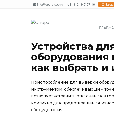
Перейти
info@opora-spb.ru
8 (812) 347-77-16
Заказ
к
содержанию
ГЛАВН
Устройства дл
оборудования 
как выбрать и
Приспособление для выверки оборуд
инструментом, обеспечивающим точн
позволяет устранить отклонения в г
критично для предотвращения изно
оборудования.