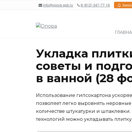
Перейти
info@opora-spb.ru
8 (812) 347-77-16
Заказ
к
содержанию
ГЛАВН
Укладка плитки
советы и подг
в ванной (28 ф
Использование гипсокартона ускоряе
позволяет легко выровнять неровные
количестве штукатурки и шпаклевки
технологий можно укладывать плитку