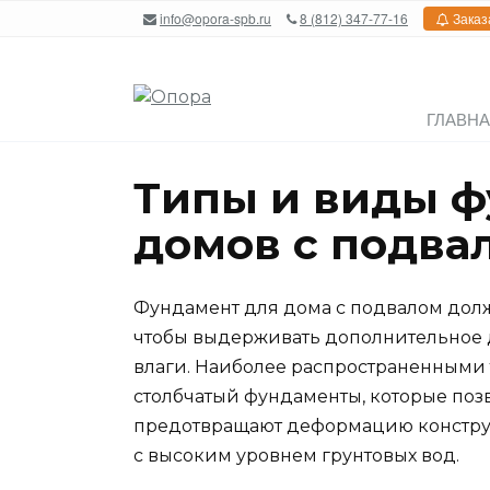
Перейти
info@opora-spb.ru
8 (812) 347-77-16
Заказ
к
содержанию
ГЛАВН
Типы и виды ф
домов с подвал
Фундамент для дома с подвалом долж
чтобы выдерживать дополнительное д
влаги. Наиболее распространенными
столбчатый фундаменты, которые поз
предотвращают деформацию конструк
с высоким уровнем грунтовых вод.