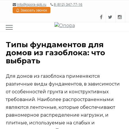
Перейти
info@opora-spb.ru
8 (812) 347-77-16
к
Заказать звонок
содержанию
Типы фундаментов для
домов из газоблока: что
выбрать
Для домов из газоблока применяются
различные виды фундаментов, в зависимости
от особенностей грунта и конструктивных
требований. Наиболее распространенными
являются ленточные, которые обеспечивают
равномерное распределение нагрузки, и
плитные, используемые на слабых и