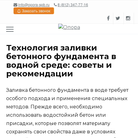
Перейти
info@opora-spb.ru
8 (812) 347-77-16
к
Заказать звонок
содержанию
Технология заливки
бетонного фундамента в
водной среде: советы и
рекомендации
Заливка бетонного фундамента в воде требует
особого подхода и применения специальных
методов. Прежде всего, необходимо
использовать водостойкий бетон или
присадки, которые позволят материалу
сохранять свои свойства даже в условиях