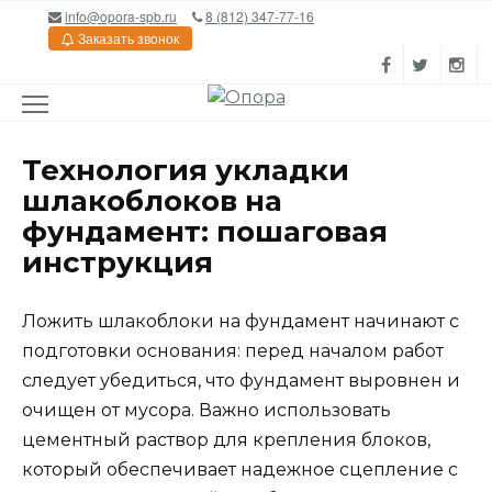
Перейти
info@opora-spb.ru
8 (812) 347-77-16
к
Заказать звонок
содержанию
Технология укладки
шлакоблоков на
фундамент: пошаговая
инструкция
Ложить шлакоблоки на фундамент начинают с
подготовки основания: перед началом работ
следует убедиться, что фундамент выровнен и
очищен от мусора. Важно использовать
цементный раствор для крепления блоков,
который обеспечивает надежное сцепление с