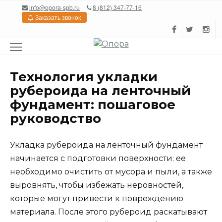
Перейти
info@opora-spb.ru
8 (812) 347-77-16
к
Заказать звонок
содержанию
Технология укладки
рубероида на ленточный
фундамент: пошаговое
руководство
Укладка рубероида на ленточный фундамент
начинается с подготовки поверхности: ее
необходимо очистить от мусора и пыли, а также
выровнять, чтобы избежать неровностей,
которые могут привести к повреждению
материала. После этого рубероид раскатывают