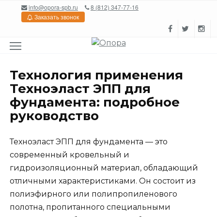
Перейти
info@opora-spb.ru
8 (812) 347-77-16
к
Заказать звонок
содержанию
Технология применения
Техноэласт ЭПП для
фундамента: подробное
руководство
Техноэласт ЭПП для фундамента — это
современный кровельный и
гидроизоляционный материал, обладающий
отличными характеристиками. Он состоит из
полиэфирного или полипропиленового
полотна, пропитанного специальными