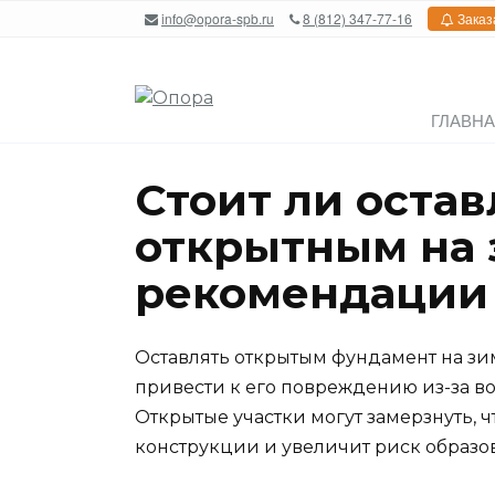
Перейти
info@opora-spb.ru
8 (812) 347-77-16
Заказ
к
содержанию
ГЛАВН
Стоит ли оста
открытным на 
рекомендации
Оставлять открытым фундамент на зим
привести к его повреждению из-за во
Открытые участки могут замерзнуть, ч
конструкции и увеличит риск образо