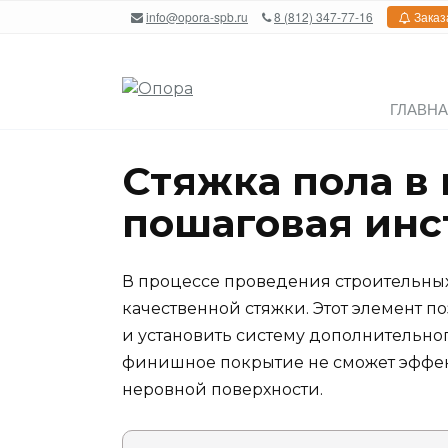
Перейти
info@opora-spb.ru
8 (812) 347-77-16
Заказ
к
содержанию
ГЛАВН
Стяжка пола в 
пошаговая инс
В процессе проведения строительных
качественной стяжки. Этот элемент п
и установить систему дополнительног
финишное покрытие не сможет эффект
неровной поверхности.