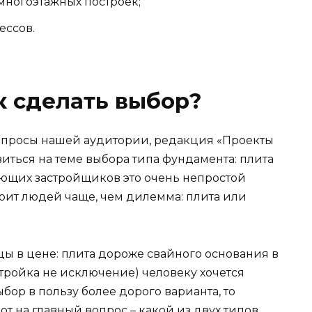
ногоэтажных построек;
ессов.
ак сделать выбор?
опросы нашей аудитории, редакция «Проекты
иться на теме выбора типа фундамента: плита
ющих застройщиков это очень непростой
коит людей чаще, чем дилемма: плита или
ы в цене: плита дороже свайного основания в
стройка не исключение) человеку хочется
ыбор в пользу более дорого варианта, то
вот на главный вопрос – какой из двух типов