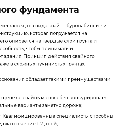
ного фундамента
именяются два вида свай — буронабивные и
онструкцию, которая погружается на
его опирается на твердые слои грунта и
особность, чтобы принимать и
от здания. Принцип действия свайного
же в сложных пучинистых грунтах.
основания обладает такими преимуществами:
о цене со свайным способен конкурировать
тальные варианты заметно дороже;
т. Квалифицированные специалисты способны
джа в течение 1-2 дней;