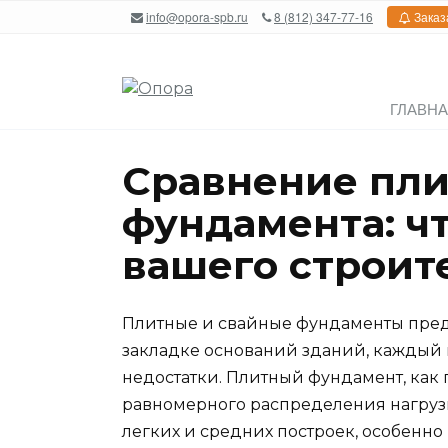
Перейти
info@opora-spb.ru
8 (812) 347-77-16
Заказ
к
содержанию
ГЛАВН
Сравнение пли
фундамента: ч
вашего строит
Плитные и свайные фундаменты пред
закладке оснований зданий, каждый 
недостатки. Плитный фундамент, как 
равномерного распределения нагруз
легких и средних построек, особенно