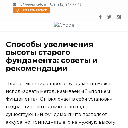
Перейти
info@opora-spb.ru
8 (812) 347-77-16
к
Заказать звонок
содержанию
Способы увеличения
высоты старого
фундамента: советы и
рекомендации
Для повышения старого фундамента можно
использовать метод, называемый «подъем
фундамента». Он включает в себя установку
гидравлических домкратов под
существующий фундамент, что позволяет
аккуратно приподнять его на нужную высоту.