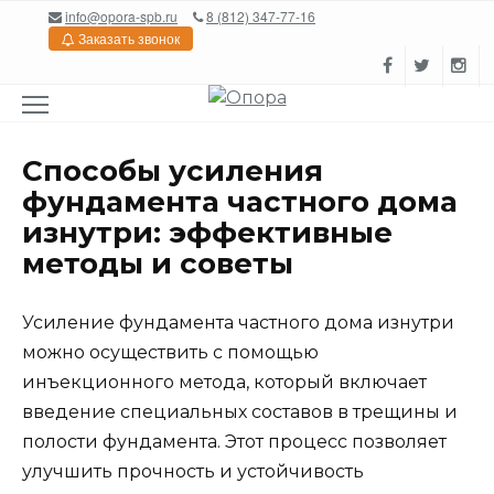
Перейти
info@opora-spb.ru
8 (812) 347-77-16
к
Заказать звонок
содержанию
Способы усиления
фундамента частного дома
изнутри: эффективные
методы и советы
Усиление фундамента частного дома изнутри
можно осуществить с помощью
инъекционного метода, который включает
введение специальных составов в трещины и
полости фундамента. Этот процесс позволяет
улучшить прочность и устойчивость