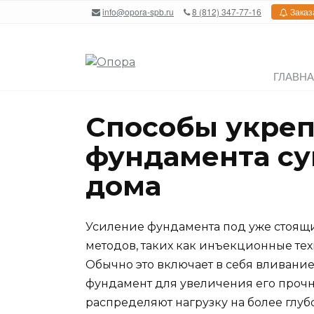
Перейти
info@opora-spb.ru
8 (812) 347-77-16
Заказ
к
содержанию
ГЛАВН
Способы укре
фундамента с
дома
Усиление фундамента под уже стоя
методов, таких как инъекционные те
Обычно это включает в себя вливани
фундамент для увеличения его прочн
распределяют нагрузку на более глуб