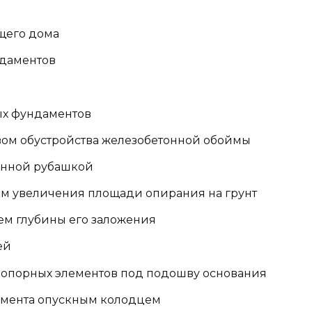
щего дома
ндаментов
ых фундаментов
ом обустройства железобетонной обоймы
онной рубашкой
м увеличения площади опирания на грунт
м глубины его заложения
ей
 опорных элементов под подошву основания
амента опускным колодцем