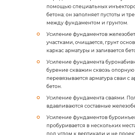
помощью специальных инъекторо
бетона; он заполняет пустоты и т
между фундаментом и грунтом.
Усиление фундаментов железобе
участками, очищается, грунт осно
каркас арматуры и заливается бет
Усиление фундамента буронабив
бурение скважин сквозь опорную 
перевязывается арматура сваи с а
бетон.
Усиление фундамента сваями. По
вдавливаются составные железоб
Усиление фундаментов буроинъе
пробуривается в нескольких мес
под углом к вертикали и не проек