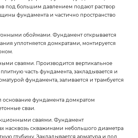
в под большим давлением подают раствор
рещины фундамента и частично пространство
тонными обоймами. Фундамент открывается
вания уплотняется домкратами, монтируется
оном.
ными сваями. Производится вертикальное
плитную часть фундамента, закладывается и
рматурой фундамента, заливается и трамбуется
л основание фундамента домкратом
етонные сваи.
кционными сваями. Фундамент
тах насквозь скважинами небольшого диаметра
тную глубину. Закладывается арматура и под