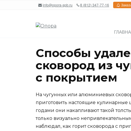
Перейти
info@opora-spb.ru
8 (812) 347-77-16
Заказ
к
содержанию
ГЛАВН
Способы удале
сковород из ч
с покрытием
На чугунных или алюминиевых сковор
приготовить настоящие кулинарные ш
годами они накапливают такой толсты
только визуально непривлекательным,
наблюдал, как горит сковорода с пр