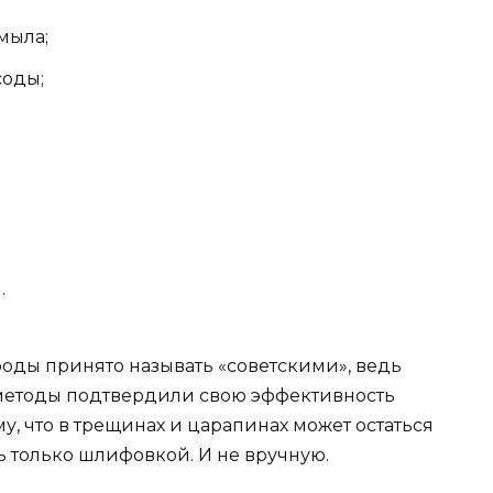
мыла;
соды;
.
роды принято называть «советскими», ведь
и методы подтвердили свою эффективность
у, что в трещинах и царапинах может остаться
ь только шлифовкой. И не вручную.