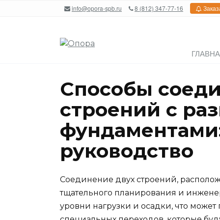
Перейти
info@opora-spb.ru
8 (812) 347-77-16
Заказ
к
содержанию
ГЛАВН
Способы соеди
строений с ра
фундаментами
руководство
Соединение двух строений, располож
тщательного планирования и инженер
уровни нагрузки и осадки, что может
специальных переходов, которые бу