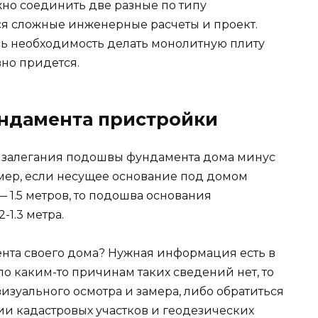
жно соединить две разные по типу
ся сложные инженерные расчеты и проект.
ась необходимость делать монолитную плиту
вно придется.
ндамента пристройки
а залегания подошвы фундамента дома минус
имер, если несущее основание под домом
 1.5 метров, то подошва основания
-1.3 метра.
ента своего дома? Нужная информация есть в
по каким-то причинам таких сведений нет, то
изуального осмотра и замера, либо обратиться
ии кадастровых участков и геодезических