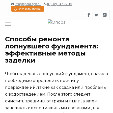
Перейти
info@opora-spb.ru
8 (812) 347-77-16
к
Заказать звонок
содержанию
Способы ремонта
лопнувшего фундамента:
эффективные методы
заделки
Чтобы заделать лопнувший фундамент, сначала
необходимо определить причину
повреждений, такие как осадка или проблемы
с водоотведением. После этого следует
очистить трещины от грязи и пыли, а затем
заполнять их специальными составами для