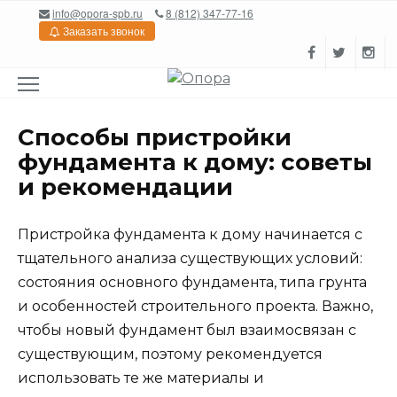
Перейти
info@opora-spb.ru
8 (812) 347-77-16
к
Заказать звонок
содержанию
Способы пристройки
фундамента к дому: советы
и рекомендации
Пристройка фундамента к дому начинается с
тщательного анализа существующих условий:
состояния основного фундамента, типа грунта
и особенностей строительного проекта. Важно,
чтобы новый фундамент был взаимосвязан с
существующим, поэтому рекомендуется
использовать те же материалы и