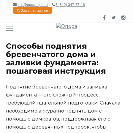
Перейти
info@opora-spb.ru
8 (812) 347-77-16
к
Заказать звонок
содержанию
Способы поднятия
бревенчатого дома и
заливки фундамента:
пошаговая инструкция
Поднятие бревенчатого дома и заливка
фундамента — это сложный процесс,
требующий тщательной подготовки. Сначала
необходимо аккуратно поднять дом с
помощью домкратов, поддерживая его с
помощью деревянных подпорок, чтобы