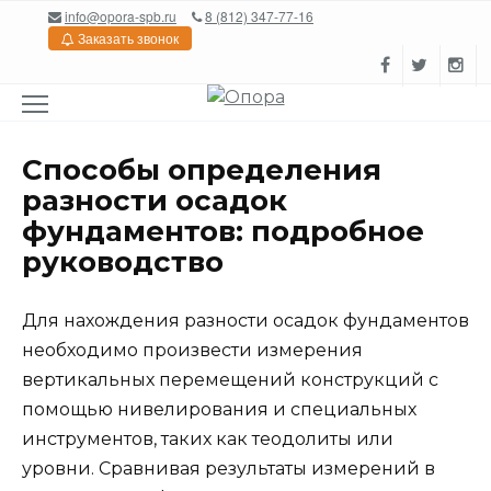
Перейти
info@opora-spb.ru
8 (812) 347-77-16
к
Заказать звонок
содержанию
Способы определения
разности осадок
фундаментов: подробное
руководство
Для нахождения разности осадок фундаментов
необходимо произвести измерения
вертикальных перемещений конструкций с
помощью нивелирования и специальных
инструментов, таких как теодолиты или
уровни. Сравнивая результаты измерений в