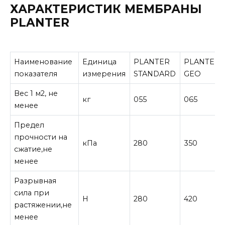
ХАРАКТЕРИСТИК МЕМБРАНЫ
PLANTER
Наименование
Единица
PLANTER
PLANTER
показателя
измерения
STANDARD
GEO
Вес 1 м2, не
кг
055
065
менее
Предел
прочности на
кПа
280
350
сжатие,не
менее
Разрывная
сила при
Н
280
420
растяжении,не
менее