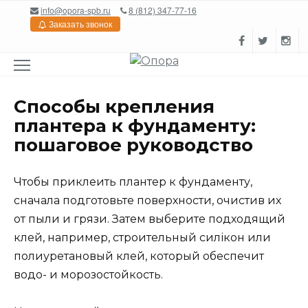
Перейти
info@opora-spb.ru
8 (812) 347-77-16
к
Заказать звонок
содержанию
Способы крепления
плантера к фундаменту:
пошаговое руководство
Чтобы приклеить плантер к фундаменту,
сначала подготовьте поверхности, очистив их
от пыли и грязи. Затем выберите подходящий
клей, например, строительный силікон или
полиуретановый клей, который обеспечит
водо- и морозостойкость.