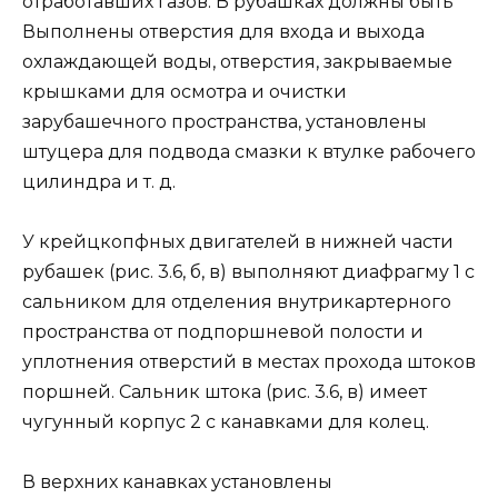
отработавших газов. В рубашках должны быть
Выполнены отверстия для входа и выхода
охлаж­дающей воды, отверстия, закрываемые
крышками для осмотра и очистки
зарубашечного пространства, установлены
штуцера для подвода смазки к втулке рабочего
цилиндра и т. д.
У крейцкопфных двигателей в нижней части
рубашек (рис. 3.6, б, в) выполняют диафрагму 1 с
сальником для отделе­ния внутрикартерного
пространства от подпоршневой полости и
уплотнения отверстий в местах прохода штоков
поршней. Сальник штока (рис. 3.6, в) имеет
чугунный корпус 2 с канав­ками для колец.
В верхних канавках установлены