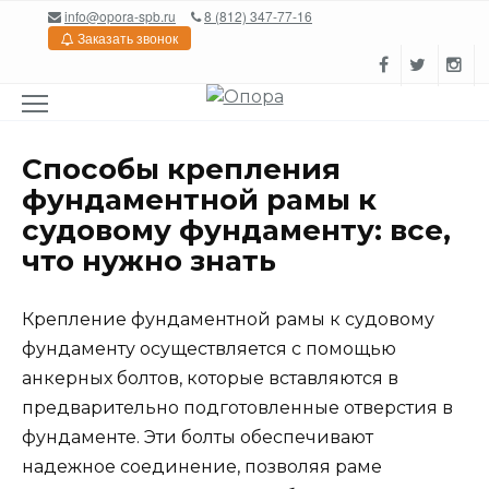
Перейти
info@opora-spb.ru
8 (812) 347-77-16
к
Заказать звонок
содержанию
Способы крепления
фундаментной рамы к
судовому фундаменту: все,
что нужно знать
Крепление фундаментной рамы к судовому
фундаменту осуществляется с помощью
анкерных болтов, которые вставляются в
предварительно подготовленные отверстия в
фундаменте. Эти болты обеспечивают
надежное соединение, позволяя раме