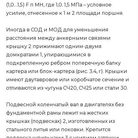
(1,0…1,5) F п MH, где 1,0. 1,5 МПа – условное
усилие, отнесенное к 1 м 2 площади поршня.
Иногда в СОД и МОД для уменьшения
расстояния между анкерными связями
крышку 2 прижимают одним-двумя
домкратами 1, упирающимися в
подкрепленную ребром поперечную балку
картера или блок-картера (рис. 3.4, г). Крышки
имеют двутавровое или коробчатое сечение и
отливаются из чугуна СЧ20, СЧ25 или стали 30.
Подвесной коленчатый вал в двигателях без
фундаментной рамы лежит на жестких
крышках (подвесках) 2, изготовленных из
стального литья или поковки. Крепится
подвеска шпильками 3 с усилием затяжки,