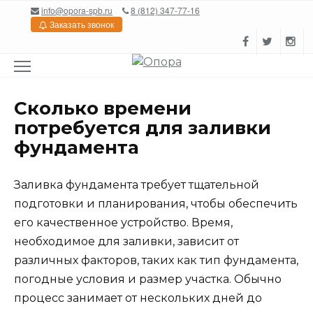
Перейти
info@opora-spb.ru
8 (812) 347-77-16
к
Заказать звонок
содержанию
Сколько времени
потребуется для заливки
фундамента
Заливка фундамента требует тщательной
подготовки и планирования, чтобы обеспечить
его качественное устройство. Время,
необходимое для заливки, зависит от
различных факторов, таких как тип фундамента,
погодные условия и размер участка. Обычно
процесс занимает от нескольких дней до