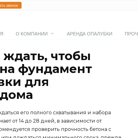
ать звонок
АЯ
О КОМПАНИИ
АРЕНДА ОПАЛУБКИ
ПРОЧ
 ждать, чтобы
 на фундамент
вки для
 дома
даться его полного схватывания и набора
ает от 14 до 28 дней, в зависимости от
комендуется проверить прочность бетона с
или дождаться минимального срока, прежде