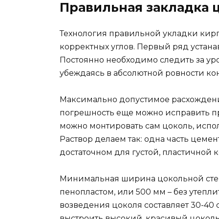
Правильная закладка 
Технология правильной укладки кирп
корректных углов. Первый ряд устана
Постоянно необходимо следить за ур
убеждаясь в абсолютной ровности ко
Максимально допустимое расхождение
погрешность еще можно исправить п
можно монтировать сам цоколь, испол
Раствор делаем так: одна часть цемент
достаточном для густой, пластичной 
Минимальная ширина цокольной стен
пенопластом, или 500 мм – без утепл
возведения цоколя составляет 30-40 
выстроить высокий, красивый цоколь