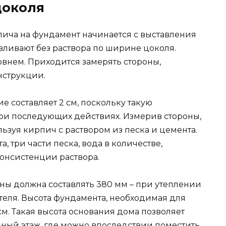
цоколя
ича на фундамент начинается с выставления
вливают без раствора по ширине цоколя.
овнем. Приходится замерять стороны,
нструкции.
 составляет 2 см, поскольку такую
ри последующих действиях. Измерив стороны,
ьзуя кирпич с раствором из песка и цемента.
а, три части песка, вода в количестве,
консистенции раствора.
ы должна составлять 380 мм – при утеплении
ителя. Высота фундамента, необходимая для
см. Такая высота основания дома позволяет
ный этаж, где можно впоследствии поместить