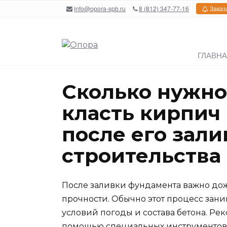
Перейти
info@opora-spb.ru
8 (812) 347-77-16
Заказ
к
содержанию
ГЛАВН
Сколько нужно
класть кирпич
после его зали
строительства
После заливки фундамента важно дож
прочности. Обычно этот процесс заним
условий погоды и состава бетона. Ре
помощью специальных инструментов 