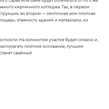
о сарая или бани будет отличаться от того же
ажного кирпичного коттеджа. Так, в первом
струкция, во втором — ленточная или плитная.
ощадь, этажность здания и материалы, из
стности. На холмистом участке будет сложно и,
располагать плитное основание, лучшим
станет свайный.