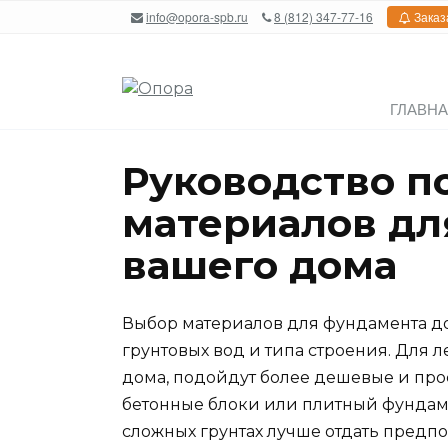
Перейти
info@opora-spb.ru
8 (812) 347-77-16
Заказ
к
содержанию
ГЛАВН
Руководство п
материалов дл
вашего дома
Выбор материалов для фундамента дом
грунтовых вод и типа строения. Для 
дома, подойдут более дешевые и про
бетонные блоки или плитный фундаме
сложных грунтах лучше отдать пред