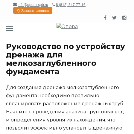
Перейти
info@opora-spb.ru
8 (812) 347-77-16
к
Заказать звонок
содержанию
Руководство по устройству
дренажа для
мелкозаглубленного
фундамента
Для создания дренажа мелкозаглубленного
фундамента необходимо правильно
спланировать расположение дренажных труб.
Начните с проведения анализа грунтовых вод
и определения уровня их нахождения, что
позволит эффективно установить дренажную