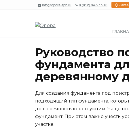
Перейти
info@opora-spb.ru
8 (812) 347-77-16
Заказ
к
содержанию
ГЛАВН
Руководство п
фундамента дл
деревянному 
Для создания фундамента под пристр
подходящий тип фундамента, который
долговечность конструкции. Чаще вс
фундамент. При этом важно учесть ур
участке.