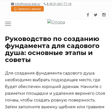
Перейти
info@opora-spb.ru
8 (812) 347-77-16
к
Заказать звонок
содержанию
Руководство по созданию
фундамента для садового
душа: основные этапы и
советы
Для создания фундамента садового душа
необходимо выбрать подходящее место, где
будет обеспечен хороший дренаж. Начните с
разметки площадки и удаления верхнего слоя
почвы, чтобы создать ровную поверхность.
Затем заполните выемку щебнем или гравием