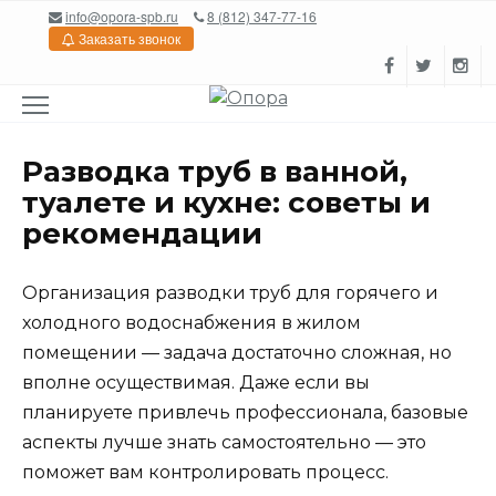
Перейти
info@opora-spb.ru
8 (812) 347-77-16
к
Заказать звонок
содержанию
Разводка труб в ванной,
туалете и кухне: советы и
рекомендации
Организация разводки труб для горячего и
холодного водоснабжения в жилом
помещении — задача достаточно сложная, но
вполне осуществимая. Даже если вы
планируете привлечь профессионала, базовые
аспекты лучше знать самостоятельно — это
поможет вам контролировать процесс.