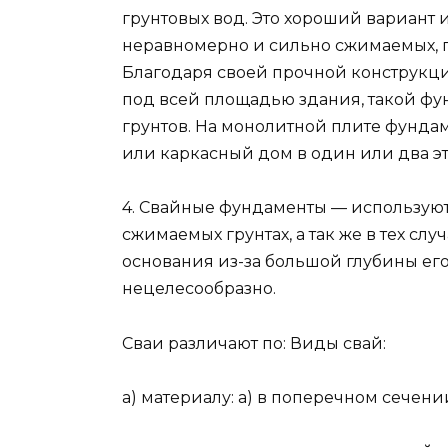
грунтовых вод. Это хороший вариант и
неравномерно и сильно сжимаемых, п
Благодаря своей прочной конструкци
под всей площадью здания, такой фу
грунтов. На монолитной плите фунда
или каркасный дом в один или два эт
4. Свайные фундаменты — используют
сжимаемых грунтах, а так же в тех слу
основания из-за большой глубины ег
нецелесообразно.
Сваи различают по: Виды свай:
а) материалу: а) в поперечном сечени