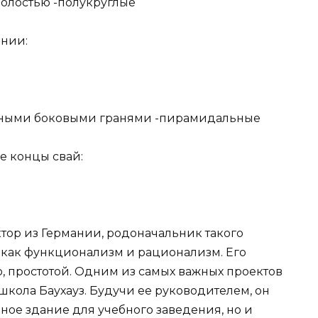
полостью -полукруглые
ении:
онными боковыми гранями -пирамидальные
е концы свай:
ктор из Германии, родоначальник такого
, как функционализм и рационализм. Его
, простотой. Одним из самых важных проектов
школа Баухауз. Будучи ее руководителем, он
ное здание для учебного заведения, но и