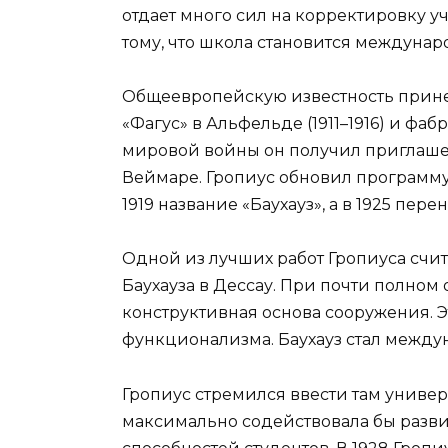
отдает много сил на корректировку у
тому, что школа становится междуна
Общеевропейскую известность прине
«Фагус» в Альфельде (1911–1916) и фа
мировой войны он получил приглаше
Веймаре. Гропиус обновил программ
1919 название «Баухауз», а в 1925 перен
Одной из лучших работ Гропиуса счит
Баухауза в Дессау. При почти полном
конструктивная основа сооружения. 
функционализма. Баухауз стал межд
Гропиус стремился ввести там униве
максимально содействовала бы разв