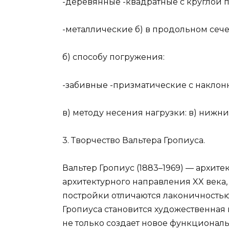
-деревянные -квадратные с круглой 
-металлические б) в продольном сеч
б) способу погружения:
-забивные -призматические с накл
в) методу несения нагрузки: в) нижни
3. Творчество Вальтера Гропиуса.
Вальтер Гропиус (1883–1969) — архите
архитектурного направления XX века
постройки отличаются лаконичностью
Гропиуса становится художественная 
не только создает новое функциональ