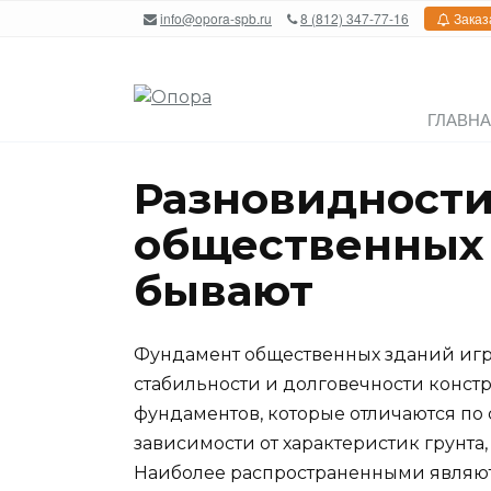
Перейти
info@opora-spb.ru
8 (812) 347-77-16
Заказ
к
содержанию
ГЛАВН
Разновидности
общественных 
бывают
Фундамент общественных зданий игр
стабильности и долговечности конст
фундаментов, которые отличаются по 
зависимости от характеристик грунта,
Наиболее распространенными являютс