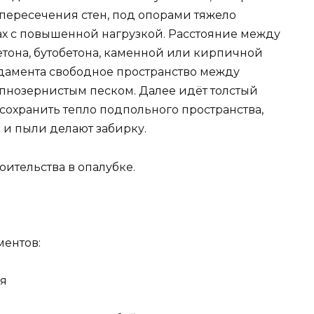
х пересечения стен, под опорами тяжело
ах с повышенной нагрузкой. Расстояние между
 бетона, бутобетона, каменной или кирпичной
ндамента свободное пространство между
пнозернистым песком. Далее идёт толстый
 сохранить тепло подпольного пространства,
 и пыли делают забирку.
оительства в опалубке.
ментов:
ия