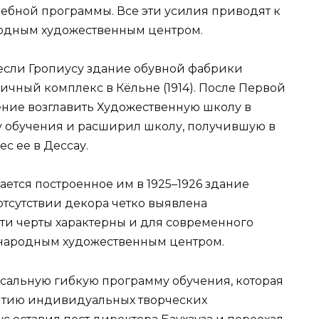
чебной программы. Все эти усилия приводят к
родным художественным центром.
сли Гропиусу здание обувной фабрики
бричный комплекс в Кёльне (1914). После Первой
ние возглавить Художественную школу в
у обучения и расширил школу, получившую в
ес ее в Дессау.
ается построенное им в 1925–1926 здание
 отсутствии декора четко выявлена
Эти черты характерны и для современного
ународным художественным центром.
рсальную гибкую программу обучения, которая
итию индивидуальных творческих