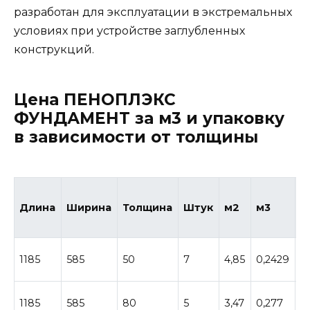
разработан для эксплуатации в экстремальных
условиях при устройстве заглубленных
конструкций.
Цена ПЕНОПЛЭКС
ФУНДАМЕНТ за м3 и упаковку
в зависимости от толщины
Ц
Длина
Ширина
Толщина
Штук
м2
м3
р
п
1185
585
50
7
4,85
0,2429
з
п
1185
585
80
5
3,47
0,277