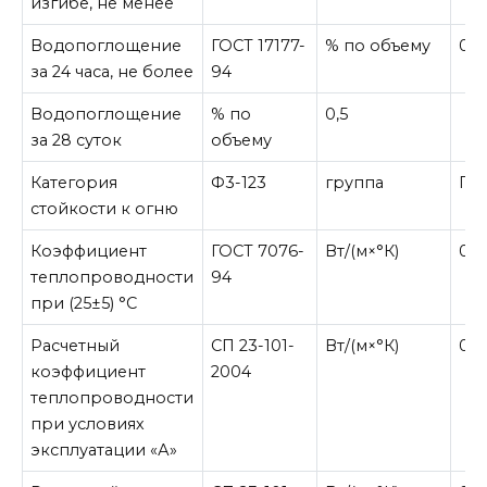
изгибе, не менее
Водопоглощение
ГОСТ 17177-
% по объему
0,4
за 24 часа, не более
94
Водопоглощение
% по
0,5
за 28 суток
объему
Категория
Ф3-123
группа
Г4
стойкости к огню
Коэффициент
ГОСТ 7076-
Вт/(м×°К)
0,0
теплопроводности
94
при (25±5) °С
Расчетный
СП 23-101-
Вт/(м×°К)
0,0
коэффициент
2004
теплопроводности
при условиях
эксплуатации «А»