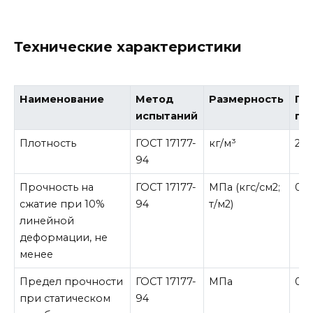
Технические характеристики
Наименование
Метод
Размерность
По
испытаний
пл
Плотность
ГОСТ 17177-
кг/м³
29,
94
Прочность на
ГОСТ 17177-
МПа (кгс/см2;
0,27
сжатие при 10%
94
т/м2)
линейной
деформации, не
менее
Предел прочности
ГОСТ 17177-
МПа
0,4
при статическом
94