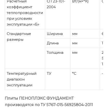
Расчетный
СП 23-101-
Вт/(м×°К)
0,0
коэффициент
2004
теплопроводности
при условиях
эксплуатации «Б»
Стандартные
Ширина
мм
60
размеры
Длина
мм
120
Толщина
мм
20;
50;
10
Температурный
ТУ
°С
-50
диапазон
эксплуатации
Плиты ПЕНОПЛЭКС ФУНДАМЕНТ
производятся по ТУ 5767-015-56925804-2011