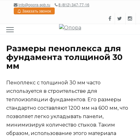
Перейти
info@opora-spb.ru
8 (812) 347-77-16
к
Заказать звонок
содержанию
Размеры пеноплекса для
фундамента толщиной 30
мм
Пеноплекс с толщиной 30 мм часто
используется в строительстве для
теплоизоляции фундаментов. Его размеры
стандартно составляют 1200 мм на 600 мм, что
позволяет легко укладывать панели,
минимизируя количество стыков. Таким
образом, использование этого материала